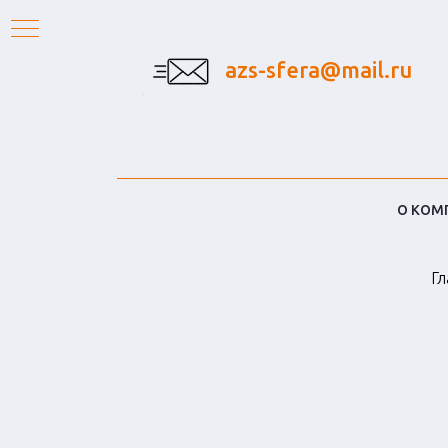
azs-sfera@mail.ru
О КОМ
Гл
ТЫ